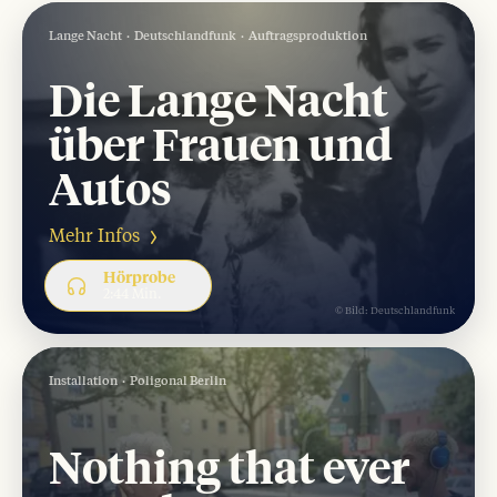
Lange Nacht
Deutschlandfunk
Auftragsproduktion
Die Lange Nacht
über Frauen und
Emanzipationsgeschichte oder Männerfantasie? Die 
Autos
Mehr Infos
Hörprobe
2:44 Min.
© Bild:
Deutschlandfunk
Installation
Poligonal Berlin
Nothing that ever