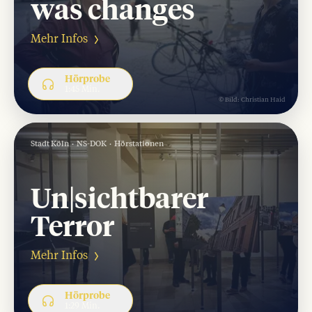
was changes
Mehr Infos
Hörprobe
1:45 Min.
© Bild:
Christian Haid
Stadt Köln
NS-DOK
Hörstationen
Un|sichtbarer
Terror
Im NS-Dokumentationszentrum der Stadt Köln im EDLE 
Mehr Infos
Hörprobe
1:29 Min.