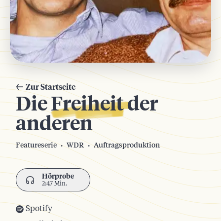
Zur Startseite
Die
Freiheit
der
anderen
Featureserie
WDR
Auftragsproduktion
·
·
Hörprobe
2:47 Min.
Spotify